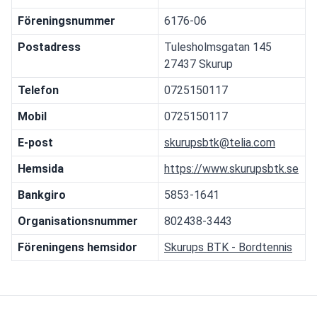
Föreningsnummer
6176-06
Postadress
Tulesholmsgatan 145
27437 Skurup
Telefon
0725150117
Mobil
0725150117
E-post
skurupsbtk@telia.com
Hemsida
https://www.skurupsbtk.se
Bankgiro
5853-1641
Organisationsnummer
802438-3443
Föreningens hemsidor
Skurups BTK - Bordtennis