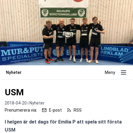
Nyheter
Meny
USM
2018-04-20 i
Nyheter
Prenumerera via:
E-post
RSS
I helgen är det dags för Emilia P att spela sitt första 
USM