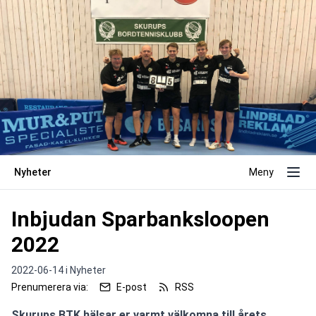
Nyheter
Meny
Inbjudan Sparbanksloopen
2022
2022-06-14 i
Nyheter
Prenumerera via:
E-post
RSS
Skurups BTK hälsar er varmt välkomna till årets 